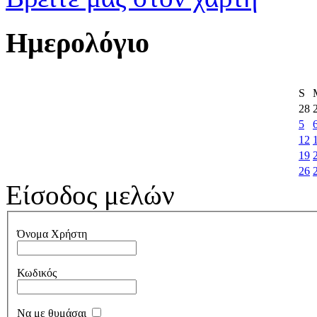
Ημερολόγιο
S
28
5
12
19
26
Είσοδος μελών
Όνομα Χρήστη
Κωδικός
Να με θυμάσαι