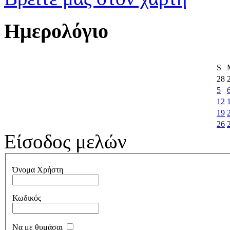
Ημερολόγιο
S
28
5
12
19
26
Είσοδος μελών
Όνομα Χρήστη
Κωδικός
Να με θυμάσαι