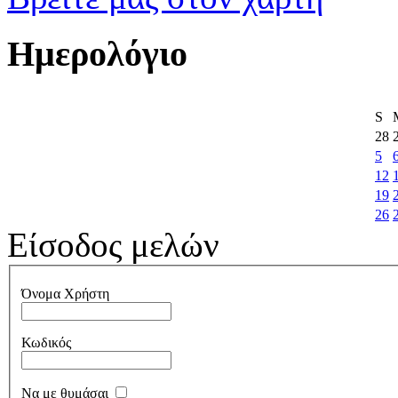
Ημερολόγιο
S
28
5
12
19
26
Είσοδος μελών
Όνομα Χρήστη
Κωδικός
Να με θυμάσαι