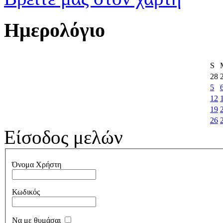
Ημερολόγιο
S
28
5
12
19
26
Είσοδος μελών
Όνομα Χρήστη
Κωδικός
Να με θυμάσαι