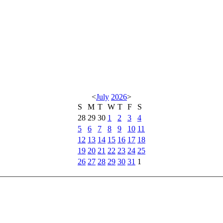
<
July
2026
>
S
M
T
W
T
F
S
28
29
30
1
2
3
4
5
6
7
8
9
10
11
12
13
14
15
16
17
18
19
20
21
22
23
24
25
26
27
28
29
30
31
1