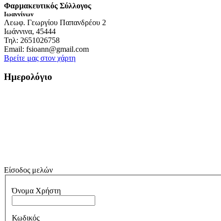
Φαρμακευτικός Σύλλογος
Ιωαννίνων
Λεωφ. Γεωργίου Παπανδρέου 2
Ιωάννινα, 45444
Τηλ: 2651026758
Email: fsioann@gmail.com
Βρείτε μας στον χάρτη
Ημερολόγιο
Είσοδος μελών
Όνομα Χρήστη
Κωδικός