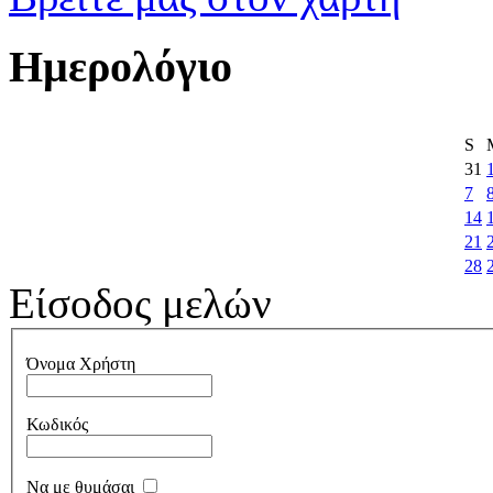
Ημερολόγιο
S
31
7
14
21
28
Είσοδος μελών
Όνομα Χρήστη
Κωδικός
Να με θυμάσαι