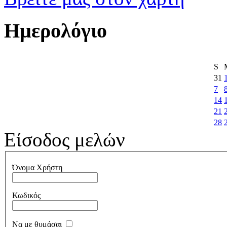
Ημερολόγιο
S
31
7
14
21
28
Είσοδος μελών
Όνομα Χρήστη
Κωδικός
Να με θυμάσαι