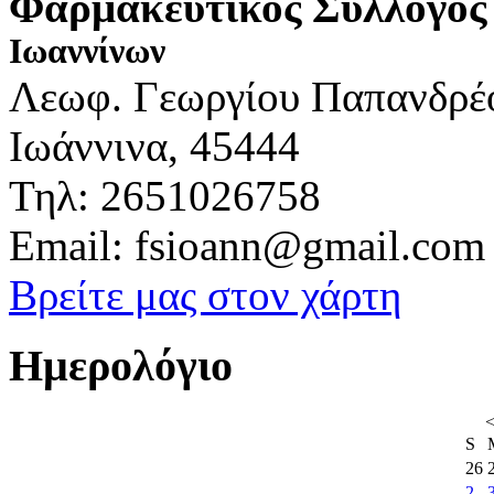
Φαρμακευτικός Σύλλογος
Ιωαννίνων
Λεωφ. Γεωργίου Παπανδρέ
Ιωάννινα, 45444
Τηλ: 2651026758
Email: fsioann@gmail.com
Βρείτε μας στον χάρτη
Ημερολόγιο
S
26
2