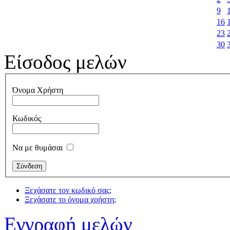
9
16
23
30
Είσοδος μελών
Όνομα Χρήστη
Κωδικός
Να με θυμάσαι
Ξεχάσατε τον κωδικό σας;
Ξεχάσατε το όνομα χρήστη;
Εγγραφή μελών