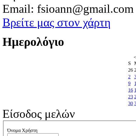
Email: fsioann@gmail.com
Βρείτε μας στον χάρτη
Ημερολόγιο
S
26
2
9
16
23
30
Είσοδος μελών
Όνομα Χρήστη