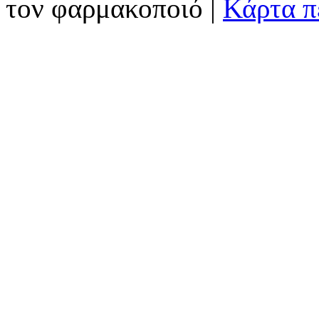
τον φαρμακοποιό |
Κάρτα π