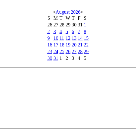
<
August
2026
>
S
M
T
W
T
F
S
26
27
28
29
30
31
1
2
3
4
5
6
7
8
9
10
11
12
13
14
15
16
17
18
19
20
21
22
23
24
25
26
27
28
29
30
31
1
2
3
4
5