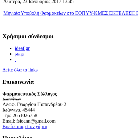
Δευτέρα, 23 Ιανουάριος 2017 13:45
Μηνιαία Υποβολή Φαρμακείων στο ΕΟΠΥΥ-ΚΜΕΣ ΕΚΤΕΛΕ
Χρήσιμοι σύνδεσμοι
ideaf.gr
pfs.gr
Δείτε όλα τα links
Επικοινωνία
Φαρμακευτικός Σύλλογος
Ιωαννίνων
Λεωφ. Γεωργίου Παπανδρέου 2
Ιωάννινα, 45444
Τηλ: 2651026758
Email: fsioann@gmail.com
Βρείτε μας στον χάρτη